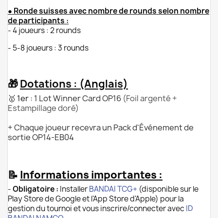
● Ronde suisses avec nombre de rounds selon nombre
de participants :
- 4 joueurs : 2 rounds
- 5-8 joueurs : 3 rounds
.
🎁
Dotations : (Anglais)
🥇 1er :
1 Lot Winner Card OP16
(Foil argenté +
Estampillage doré)
+ Chaque joueur recevra un Pack d'Événement de
sortie OP14-EB04
..
.
📝
Informations importantes :
-
Obligatoire :
Installer
BANDAI TCG+
(disponible sur le
Play Store de Google et l'App Store d'Apple) pour la
gestion du tournoi et vous inscrire/connecter avec
ID