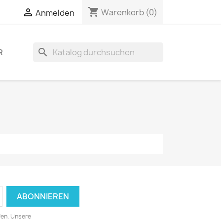
shopping_cart


Warenkorb
(0)
Anmelden
search
R
fen. Unsere